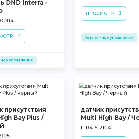
ь DND Interra -
о
ПРОСМОТР
-0004
МОТР
Автономное управление
ное управление
к присутствия
датчик присутст
High Bay Plus /
Multi High Bay / 
й
ITR415-2104
2105