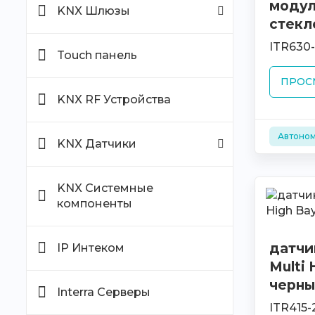
модул
KNX Шлюзы
стекл
ITR630
Touch панель
ПРОС
KNX RF Устройства
Автоном
KNX Датчики
KNX Системные
компоненты
датчи
IP Интеком
Multi 
черны
Interra Серверы
ITR415-