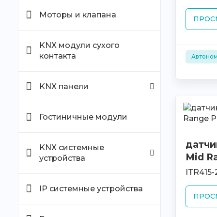
Моторы и клапана
ПРОС
KNX модули сухого
контакта
Автоном
KNX панели
Гостиничные модули
датчи
KNX системные
Mid Ra
устройства
ITR415-
IP системные устройства
ПРОС