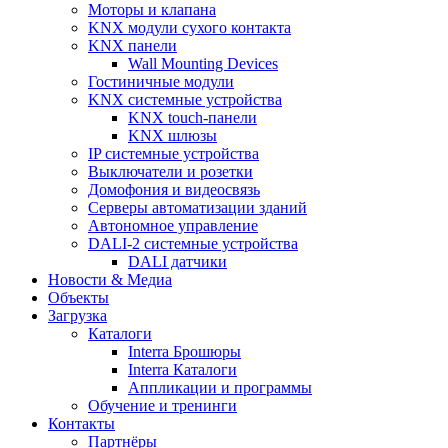
Моторы и клапана
KNX модули сухого контакта
KNX панели
Wall Mounting Devices
Гостиничные модули
KNX системные устройства
KNX touch-панели
KNX шлюзы
IP системные устройства
Выключатели и розетки
Домофония и видеосвязь
Серверы автоматизации зданий
Автономное управление
DALI-2 системные устройства
DALI датчики
Новости & Медиа
Объекты
Загрузка
Каталоги
Interra Брошюры
Interra Каталоги
Аппликации и программы
Обучение и тренинги
Контакты
Партнёры