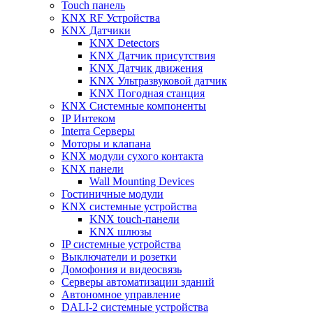
Touch панель
KNX RF Устройства
KNX Датчики
KNX Detectors
KNX Датчик присутствия
KNX Датчик движения
KNX Ультразвуковой датчик
KNX Погодная станция
KNX Системные компоненты
IP Интеком
Interra Серверы
Моторы и клапана
KNX модули сухого контакта
KNX панели
Wall Mounting Devices
Гостиничные модули
KNX системные устройства
KNX touch-панели
KNX шлюзы
IP системные устройства
Выключатели и розетки
Домофония и видеосвязь
Серверы автоматизации зданий
Автономное управление
DALI-2 системные устройства