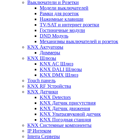
Выключатели и Розетки
Модели выключателей
Рамки для розеток
Нажимные клавиши
TV/SAT и интернет розетки
Гостиничные модули
DND Модуль
Механизмы выключателей и розеток
KNX Актуаторы
Диммеры
KNX Шлюзы
KNX AC Шлюз
KNX DALI Шлюзы
KNX DMX Шлюз
Touch панель
KNX RF Устройства
KNX Датчики
KNX Detectors
KNX Датчик присутствия
KNX Датчик движения
KNX Ультразвуковой датчик
KNX Погодная станция
KNX Системные компоненты
IP Интеком
Interra Серверы