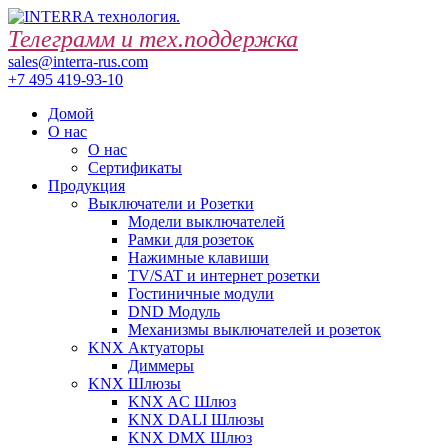
Телеграмм и тех.поддержка
sales@interra-rus.com
+7 495 419-93-10
Домой
О нас
О нас
Сертификаты
Продукция
Выключатели и Розетки
Модели выключателей
Рамки для розеток
Нажимные клавиши
TV/SAT и интернет розетки
Гостиничные модули
DND Модуль
Механизмы выключателей и розеток
KNX Актуаторы
Диммеры
KNX Шлюзы
KNX AC Шлюз
KNX DALI Шлюзы
KNX DMX Шлюз