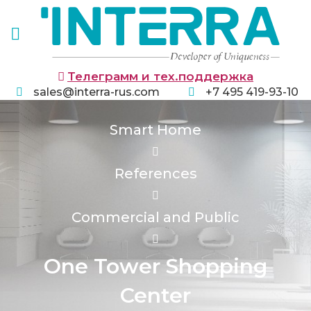
Телеграмм и тех.поддержка
sales@interra-rus.com
+7 495 419-93-10
Smart Home
References
Commercial and Public
One Tower Shopping
Center