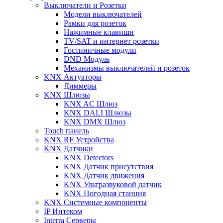
Выключатели и Розетки
Модели выключателей
Рамки для розеток
Нажимные клавиши
TV/SAT и интернет розетки
Гостиничные модули
DND Модуль
Механизмы выключателей и розеток
KNX Актуаторы
Диммеры
KNX Шлюзы
KNX AC Шлюз
KNX DALI Шлюзы
KNX DMX Шлюз
Touch панель
KNX RF Устройства
KNX Датчики
KNX Detectors
KNX Датчик присутствия
KNX Датчик движения
KNX Ультразвуковой датчик
KNX Погодная станция
KNX Системные компоненты
IP Интеком
Interra Серверы