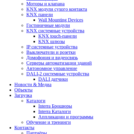
Моторы и клапана
KNX модули сухого контакта
KNX панели
Wall Mounting Devices
Гостиничные модули
KNX системные устройства
KNX touch-панели
KNX шлюзы
IP системные устройства
Выключатели и розетки
Домофония и видеосвязь
Серверы автоматизации зданий
Автономное управление
DALI-2 системные устройства
DALI датчики
Новости & Медиа
Объекты
Загрузка
Каталоги
Interra Брошюры
Interra Каталоги
Аппликации и программы
Обучение и тренинги
Контакты
Партнёры