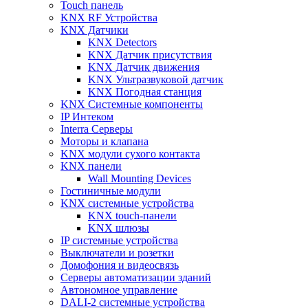
Touch панель
KNX RF Устройства
KNX Датчики
KNX Detectors
KNX Датчик присутствия
KNX Датчик движения
KNX Ультразвуковой датчик
KNX Погодная станция
KNX Системные компоненты
IP Интеком
Interra Серверы
Моторы и клапана
KNX модули сухого контакта
KNX панели
Wall Mounting Devices
Гостиничные модули
KNX системные устройства
KNX touch-панели
KNX шлюзы
IP системные устройства
Выключатели и розетки
Домофония и видеосвязь
Серверы автоматизации зданий
Автономное управление
DALI-2 системные устройства