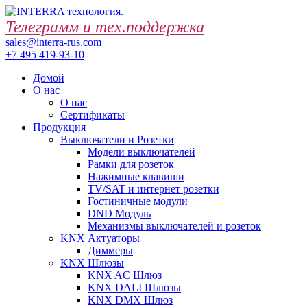
Телеграмм и тех.поддержка
sales@interra-rus.com
+7 495 419-93-10
Домой
О нас
О нас
Сертификаты
Продукция
Выключатели и Розетки
Модели выключателей
Рамки для розеток
Нажимные клавиши
TV/SAT и интернет розетки
Гостиничные модули
DND Модуль
Механизмы выключателей и розеток
KNX Актуаторы
Диммеры
KNX Шлюзы
KNX AC Шлюз
KNX DALI Шлюзы
KNX DMX Шлюз