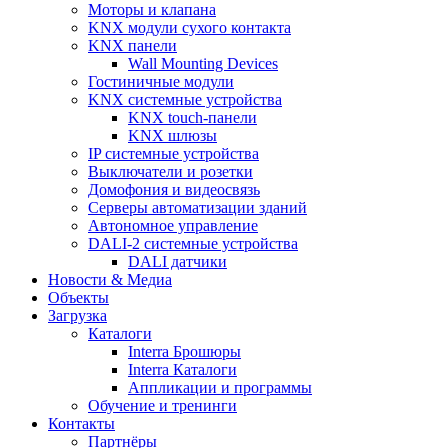
Моторы и клапана
KNX модули сухого контакта
KNX панели
Wall Mounting Devices
Гостиничные модули
KNX системные устройства
KNX touch-панели
KNX шлюзы
IP системные устройства
Выключатели и розетки
Домофония и видеосвязь
Серверы автоматизации зданий
Автономное управление
DALI-2 системные устройства
DALI датчики
Новости & Медиа
Объекты
Загрузка
Каталоги
Interra Брошюры
Interra Каталоги
Аппликации и программы
Обучение и тренинги
Контакты
Партнёры