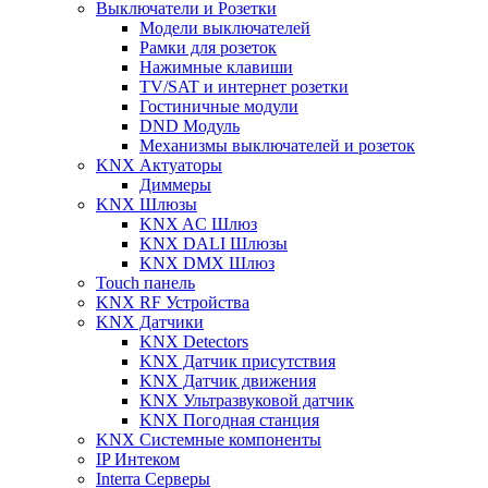
Выключатели и Розетки
Модели выключателей
Рамки для розеток
Нажимные клавиши
TV/SAT и интернет розетки
Гостиничные модули
DND Модуль
Механизмы выключателей и розеток
KNX Актуаторы
Диммеры
KNX Шлюзы
KNX AC Шлюз
KNX DALI Шлюзы
KNX DMX Шлюз
Touch панель
KNX RF Устройства
KNX Датчики
KNX Detectors
KNX Датчик присутствия
KNX Датчик движения
KNX Ультразвуковой датчик
KNX Погодная станция
KNX Системные компоненты
IP Интеком
Interra Серверы