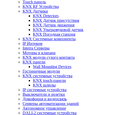
Touch панель
KNX RF Устройства
KNX Датчики
KNX Detectors
KNX Датчик присутствия
KNX Датчик движения
KNX Ультразвуковой датчик
KNX Погодная станция
KNX Системные компоненты
IP Интеком
Interra Серверы
Моторы и клапана
KNX модули сухого контакта
KNX панели
Wall Mounting Devices
Гостиничные модули
KNX системные устройства
KNX touch-панели
KNX шлюзы
IP системные устройства
Выключатели и розетки
Домофония и видеосвязь
Серверы автоматизации зданий
Автономное управление
DALI-2 системные устройства