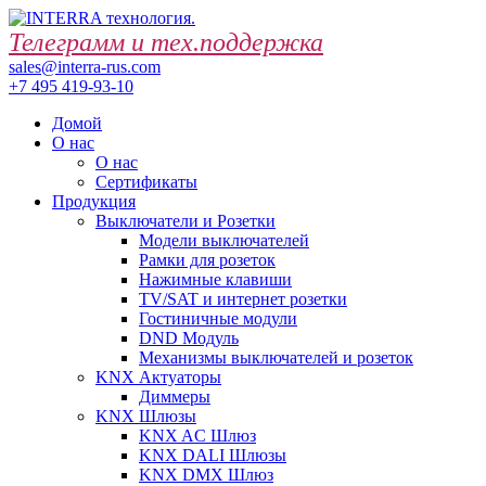
Телеграмм и тех.поддержка
sales@interra-rus.com
+7 495 419-93-10
Домой
О нас
О нас
Сертификаты
Продукция
Выключатели и Розетки
Модели выключателей
Рамки для розеток
Нажимные клавиши
TV/SAT и интернет розетки
Гостиничные модули
DND Модуль
Механизмы выключателей и розеток
KNX Актуаторы
Диммеры
KNX Шлюзы
KNX AC Шлюз
KNX DALI Шлюзы
KNX DMX Шлюз