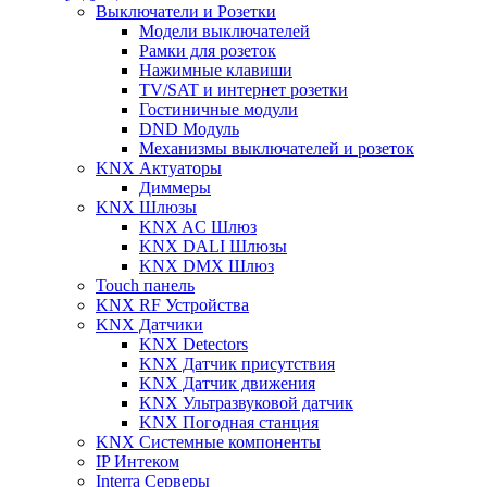
Выключатели и Розетки
Модели выключателей
Рамки для розеток
Нажимные клавиши
TV/SAT и интернет розетки
Гостиничные модули
DND Модуль
Механизмы выключателей и розеток
KNX Актуаторы
Диммеры
KNX Шлюзы
KNX AC Шлюз
KNX DALI Шлюзы
KNX DMX Шлюз
Touch панель
KNX RF Устройства
KNX Датчики
KNX Detectors
KNX Датчик присутствия
KNX Датчик движения
KNX Ультразвуковой датчик
KNX Погодная станция
KNX Системные компоненты
IP Интеком
Interra Серверы