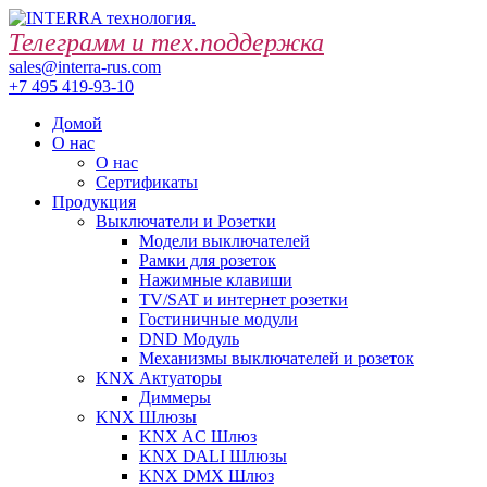
Телеграмм и тех.поддержка
sales@interra-rus.com
+7 495 419-93-10
Домой
О нас
О нас
Сертификаты
Продукция
Выключатели и Розетки
Модели выключателей
Рамки для розеток
Нажимные клавиши
TV/SAT и интернет розетки
Гостиничные модули
DND Модуль
Механизмы выключателей и розеток
KNX Актуаторы
Диммеры
KNX Шлюзы
KNX AC Шлюз
KNX DALI Шлюзы
KNX DMX Шлюз