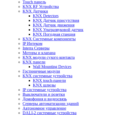
Touch панель
KNX RF Устройства
KNX Датчики
KNX Detectors
KNX Датчик присутствия
KNX Датчик движения
KNX Ультразвуковой датчик
KNX Погодная станция
KNX Системные компоненты
IP Интеком
Interra Серверы
Моторы и клапана
KNX модули сухого контакта
KNX панели
Wall Mounting Devices
Гостиничные модули
KNX системные устройства
KNX touch-панели
KNX шлюзы
IP системные устройства
Выключатели и розетки
Домофония и видеосвязь
Серверы автоматизации зданий
Автономное управление
DALI-2 системные устройства