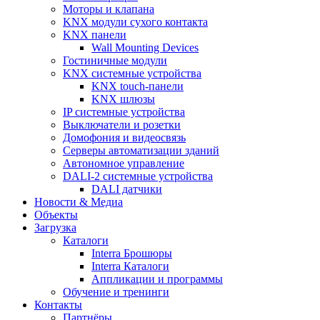
Моторы и клапана
KNX модули сухого контакта
KNX панели
Wall Mounting Devices
Гостиничные модули
KNX системные устройства
KNX touch-панели
KNX шлюзы
IP системные устройства
Выключатели и розетки
Домофония и видеосвязь
Серверы автоматизации зданий
Автономное управление
DALI-2 системные устройства
DALI датчики
Новости & Медиа
Объекты
Загрузка
Каталоги
Interra Брошюры
Interra Каталоги
Аппликации и программы
Обучение и тренинги
Контакты
Партнёры