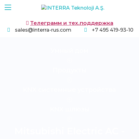
Телеграмм и тех.поддержка
sales@interra-rus.com
+7 495 419-93-10
Умный дом
Продукты
KNX системные устройства
KNX шлюзы
Mitsubishi Electric AC -