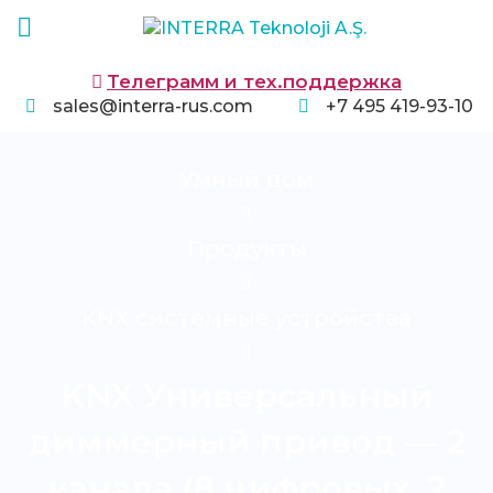
Телеграмм и тех.поддержка
sales@interra-rus.com
+7 495 419-93-10
Умный дом
Продукты
KNX системные устройства
KNX Универсальный
диммерный привод — 2
канала (8 цифровых, 2