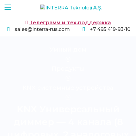
Телеграмм и тех.поддержка
sales@interra-rus.com
+7 495 419-93-10
Умный дом
Продукты
KNX системные устройства
KNX Универсальный
диммер — 4 канала (8
цифровых, 2 аналоговых