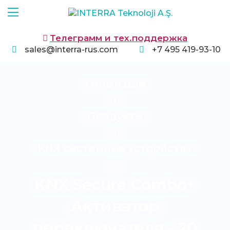
Телеграмм и тех.поддержка
sales@interra-rus.com
+7 495 419-93-10
Умный дом
Продукты
KNX системные устройства
KNX Secure Combo+
Активатор
переключателя - 20