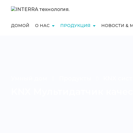
ДОМОЙ
О НАС
ПРОДУКЦИЯ
НОВОСТИ & 
Умный дом
Продукты
KNX сист
KNX Мультидатчик качес