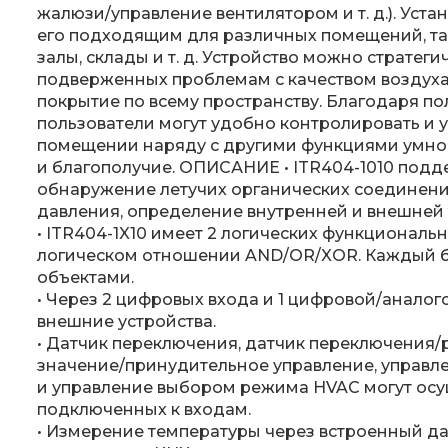
жалюзи/управление вентилятором и т. д.). Уста
его подходящим для различных помещений, та
залы, склады и т. д. Устройство можно стратеги
подверженных проблемам с качеством воздуха
покрытие по всему пространству. Благодаря п
пользователи могут удобно контролировать и у
помещении наряду с другими функциями умно
и благополучие. ОПИСАНИЕ • ITR404-1010 под
обнаружение летучих органических соединен
давления, определение внутренней и внешней
• ITR404-1X10 имеет 2 логических функциональ
логическом отношении AND/OR/XOR. Каждый б
объектами.
• Через 2 цифровых входа и 1 цифровой/анало
внешние устройства.
• Датчик переключения, датчик переключения/р
значение/принудительное управление, управле
и управление выбором режима HVAC могут осу
подключенных к входам.
• Измерение температуры через встроенный да