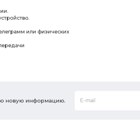
ии.
устройство.
телеграмм или физических
 передачи
ую новую информацию.