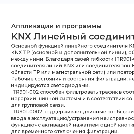
Аппликации и программы
KNX Линейный соединит
Основной функцией линейного соединителя KN
KNX TP (основной и дополнительной линии), о
между ними. Благодаря своей гибкости ITR901-
соединителя линий KNX или соединителя зон 
области TP или магистральной сети) или повто
Рабочие состояния и состояния фильтрации, н
индицируются светодиодами.
ITR901-002 способен фильтровать трафик в соот
иерархии шинной системы и в соответствии с
для групповой связи.
ITR901-0002 поддерживает длинные сообщения
ввода в эксплуатацию/устранения неисправно
функцию» с активацией нажатием одной кнопк
для временного отключения фильтрации.