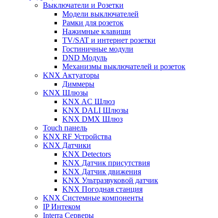
Выключатели и Розетки
Модели выключателей
Рамки для розеток
Нажимные клавиши
TV/SAT и интернет розетки
Гостиничные модули
DND Модуль
Механизмы выключателей и розеток
KNX Актуаторы
Диммеры
KNX Шлюзы
KNX AC Шлюз
KNX DALI Шлюзы
KNX DMX Шлюз
Touch панель
KNX RF Устройства
KNX Датчики
KNX Detectors
KNX Датчик присутствия
KNX Датчик движения
KNX Ультразвуковой датчик
KNX Погодная станция
KNX Системные компоненты
IP Интеком
Interra Серверы