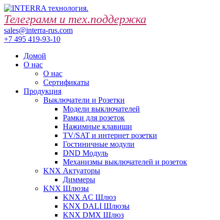
Телеграмм и тех.поддержка
sales@interra-rus.com
+7 495 419-93-10
Домой
О нас
О нас
Сертификаты
Продукция
Выключатели и Розетки
Модели выключателей
Рамки для розеток
Нажимные клавиши
TV/SAT и интернет розетки
Гостиничные модули
DND Модуль
Механизмы выключателей и розеток
KNX Актуаторы
Диммеры
KNX Шлюзы
KNX AC Шлюз
KNX DALI Шлюзы
KNX DMX Шлюз