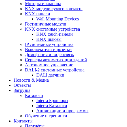
Моторы и клапана
KNX модули сухого контакта
KNX панели
Wall Mounting Devices
Гостиничные модули
KNX системные устройства
KNX touch-панели
KNX шлюзы
IP системные устройства
Выключатели и розетки
Домофония и видеосвязь
Серверы автоматизации зданий
Автономное управление
DALI-2 системные устройства
DALI датчики
Новости & Медиа
Объекты
Загрузка
Каталоги
Interra Брошюры
Interra Каталоги
Аппликации и программы
Обучение и тренинги
Контакты
Партнёры