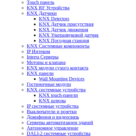
Touch панель
KNX RF Устройства
KNX Датчики
KNX Detectors
KNX Датчик присутствия
KNX Датчик движения
KNX Ультразвуковой датчик
KNX Погодная станция
KNX Системные компоненты
IP Интеком
Interra Серверы
Моторы и клапана
KNX модули сухого контакта
KNX панели
Wall Mounting Devices
Гостиничные модули
KNX системные устройства
KNX touch-панели
KNX шлюзы
IP системные устройства
Выключатели и розетки
Домофония и видеосвязь
Серверы автоматизации зданий
Автономное управление
DALI-2 системные устройства