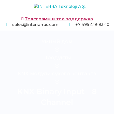
Телеграмм и тех.поддержка
sales@interra-rus.com
+7 495 419-93-10
Умный дом
Продукты
KNX модули сухого контакта
KNX Binary Input - 8
Channel