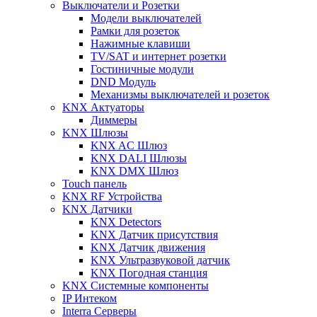
Выключатели и Розетки
Модели выключателей
Рамки для розеток
Нажимные клавиши
TV/SAT и интернет розетки
Гостиничные модули
DND Модуль
Механизмы выключателей и розеток
KNX Актуаторы
Диммеры
KNX Шлюзы
KNX AC Шлюз
KNX DALI Шлюзы
KNX DMX Шлюз
Touch панель
KNX RF Устройства
KNX Датчики
KNX Detectors
KNX Датчик присутствия
KNX Датчик движения
KNX Ультразвуковой датчик
KNX Погодная станция
KNX Системные компоненты
IP Интеком
Interra Серверы