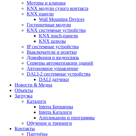
Моторы и клапана
KNX модули сухого контакта
KNX панели
Wall Mounting Devices
Гостиничные модули
KNX системные устройства
KNX touch-панели
KNX шлюзы
IP системные устройства
Выключатели и розетки
Домофония и видеосвязь
Серверы автоматизации зданий
Автономное управление
DALI-2 системные устройства
DALI датчики
Новости & Медиа
Объекты
Загрузка
Каталоги
Interra Брошюры
Interra Каталоги
Аппликации и программы
Обучение и тренинги
Контакты
Партнёры