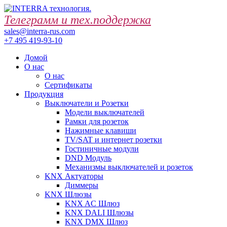
Телеграмм и тех.поддержка
sales@interra-rus.com
+7 495 419-93-10
Домой
О нас
О нас
Сертификаты
Продукция
Выключатели и Розетки
Модели выключателей
Рамки для розеток
Нажимные клавиши
TV/SAT и интернет розетки
Гостиничные модули
DND Модуль
Механизмы выключателей и розеток
KNX Актуаторы
Диммеры
KNX Шлюзы
KNX AC Шлюз
KNX DALI Шлюзы
KNX DMX Шлюз