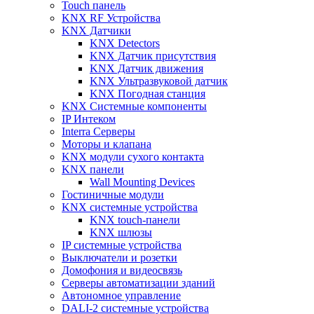
Touch панель
KNX RF Устройства
KNX Датчики
KNX Detectors
KNX Датчик присутствия
KNX Датчик движения
KNX Ультразвуковой датчик
KNX Погодная станция
KNX Системные компоненты
IP Интеком
Interra Серверы
Моторы и клапана
KNX модули сухого контакта
KNX панели
Wall Mounting Devices
Гостиничные модули
KNX системные устройства
KNX touch-панели
KNX шлюзы
IP системные устройства
Выключатели и розетки
Домофония и видеосвязь
Серверы автоматизации зданий
Автономное управление
DALI-2 системные устройства