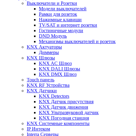
Выключатели и Розетки
Модели выключателей
Рамки для розеток
Нажимные клавиши
TV/SAT и интернет розетки
Гостиничные модули
DND Модуль
Механизмы выключателей и розеток
KNX Актуаторы
Диммеры
KNX Шлюзы
KNX AC Шлюз
KNX DALI Шлюзы
KNX DMX Шлюз
Touch панель
KNX RF Устройства
KNX Датчики
KNX Detectors
KNX Датчик присутствия
KNX Датчик движения
KNX Ультразвуковой датчик
KNX Погодная станция
KNX Системные компоненты
IP Интеком
Interra Серверы