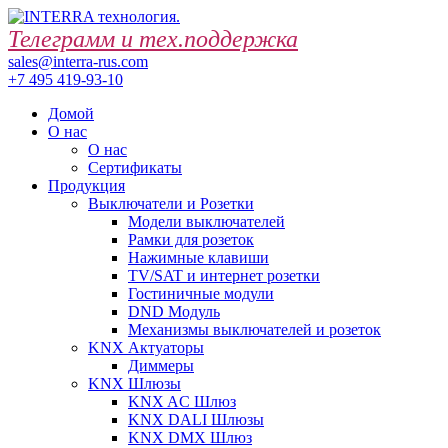
Телеграмм и тех.поддержка
sales@interra-rus.com
+7 495 419-93-10
Домой
О нас
О нас
Сертификаты
Продукция
Выключатели и Розетки
Модели выключателей
Рамки для розеток
Нажимные клавиши
TV/SAT и интернет розетки
Гостиничные модули
DND Модуль
Механизмы выключателей и розеток
KNX Актуаторы
Диммеры
KNX Шлюзы
KNX AC Шлюз
KNX DALI Шлюзы
KNX DMX Шлюз