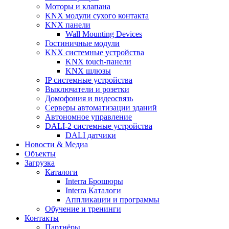
Моторы и клапана
KNX модули сухого контакта
KNX панели
Wall Mounting Devices
Гостиничные модули
KNX системные устройства
KNX touch-панели
KNX шлюзы
IP системные устройства
Выключатели и розетки
Домофония и видеосвязь
Серверы автоматизации зданий
Автономное управление
DALI-2 системные устройства
DALI датчики
Новости & Медиа
Объекты
Загрузка
Каталоги
Interra Брошюры
Interra Каталоги
Аппликации и программы
Обучение и тренинги
Контакты
Партнёры