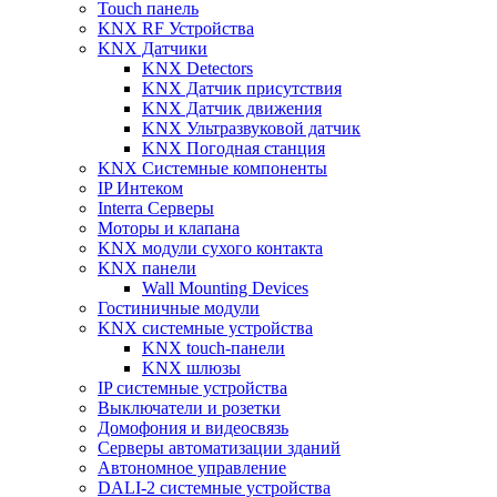
Touch панель
KNX RF Устройства
KNX Датчики
KNX Detectors
KNX Датчик присутствия
KNX Датчик движения
KNX Ультразвуковой датчик
KNX Погодная станция
KNX Системные компоненты
IP Интеком
Interra Серверы
Моторы и клапана
KNX модули сухого контакта
KNX панели
Wall Mounting Devices
Гостиничные модули
KNX системные устройства
KNX touch-панели
KNX шлюзы
IP системные устройства
Выключатели и розетки
Домофония и видеосвязь
Серверы автоматизации зданий
Автономное управление
DALI-2 системные устройства