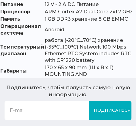
Питание
12 V - 2 A DC Питание
Процессор
ARM Cortex A7 Dual-Core 2x1.2 GHz
Память
1 GB DDR3 хранение 8 GB EMMC
Операционная
Android
система
работа (-20°C...70°C) хранение
Температурный
(-35°C...100°C) Network 100 Mbps
диапазон
Ethernet RTC System includes RTC
with CR1220 battery
170 x 65 x 90 mm (Ш x В x Г)
Габариты
MOUNTING AND
Подпишитесь, чтобы получать самую новую
информацию.
ПОДПИСАТЬСЯ