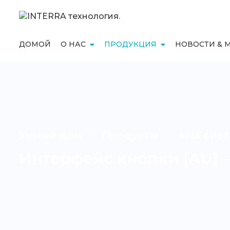
ДОМОЙ
О НАС
ПРОДУКЦИЯ
НОВОСТИ & 
Умный дом
Продукты
KNX сист
Интерфейс кнопки [AU] 