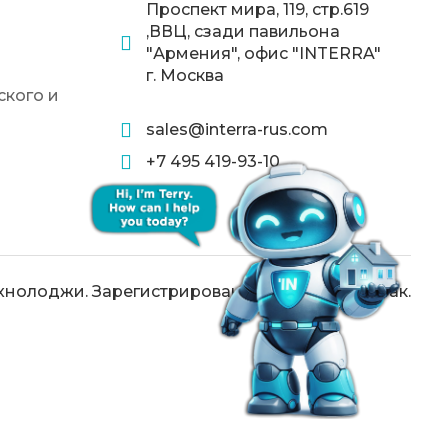
Проспект мира, 119, стр.619
,ВВЦ, сзади павильона
"Армения", офис "INTERRA"
г. Москва
кого и
sales@interra-rus.com
+7 495 419-93-10
хнолоджи. Зарегистрированный товарный знак.