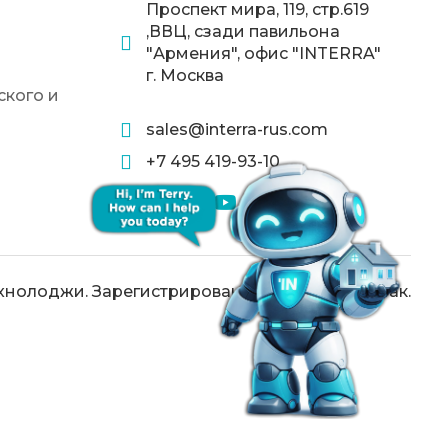
Проспект мира, 119, стр.619
,ВВЦ, сзади павильона
"Армения", офис "INTERRA"
г. Москва
кого и
sales@interra-rus.com
+7 495 419-93-10
хнолоджи. Зарегистрированный товарный знак.