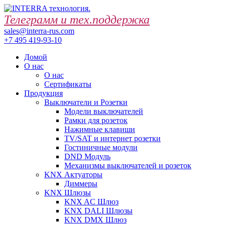
Телеграмм и тех.поддержка
sales@interra-rus.com
+7 495 419-93-10
Домой
О нас
О нас
Сертификаты
Продукция
Выключатели и Розетки
Модели выключателей
Рамки для розеток
Нажимные клавиши
TV/SAT и интернет розетки
Гостиничные модули
DND Модуль
Механизмы выключателей и розеток
KNX Актуаторы
Диммеры
KNX Шлюзы
KNX AC Шлюз
KNX DALI Шлюзы
KNX DMX Шлюз