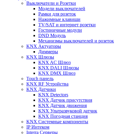
Выключатели и Розетки
Модели выключателей
Рамки для розеток
Нажимные клавиши
TV/SAT и интернет розетки
Гостиничные модули
DND Модуль
Механизмы выключателей и розеток
KNX Актуаторы
Диммеры
KNX Шлюзы
KNX AC Шлюз
KNX DALI Шлюзы
KNX DMX Шлюз
Touch панель
KNX RF Устройства
KNX Датчики
KNX Detectors
KNX Датчик присутствия
KNX Датчик движения
KNX Ультразвуковой датчик
KNX Погодная станция
KNX Системные компоненты
IP Интеком
Interra Серверы