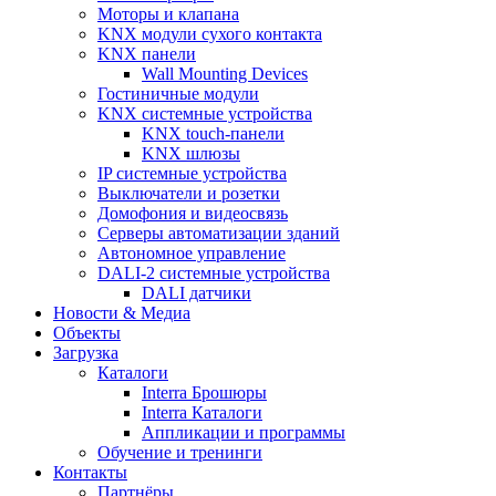
Моторы и клапана
KNX модули сухого контакта
KNX панели
Wall Mounting Devices
Гостиничные модули
KNX системные устройства
KNX touch-панели
KNX шлюзы
IP системные устройства
Выключатели и розетки
Домофония и видеосвязь
Серверы автоматизации зданий
Автономное управление
DALI-2 системные устройства
DALI датчики
Новости & Медиа
Объекты
Загрузка
Каталоги
Interra Брошюры
Interra Каталоги
Аппликации и программы
Обучение и тренинги
Контакты
Партнёры