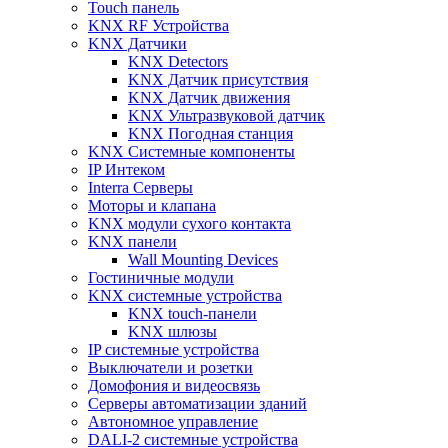
Touch панель
KNX RF Устройства
KNX Датчики
KNX Detectors
KNX Датчик присутствия
KNX Датчик движения
KNX Ультразвуковой датчик
KNX Погодная станция
KNX Системные компоненты
IP Интеком
Interra Серверы
Моторы и клапана
KNX модули сухого контакта
KNX панели
Wall Mounting Devices
Гостиничные модули
KNX системные устройства
KNX touch-панели
KNX шлюзы
IP системные устройства
Выключатели и розетки
Домофония и видеосвязь
Серверы автоматизации зданий
Автономное управление
DALI-2 системные устройства