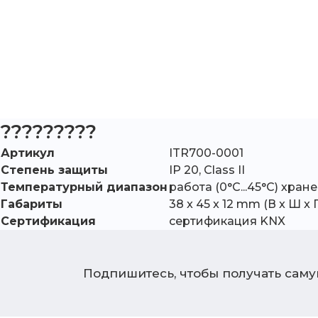
?????????
Артикул
ITR700-0001
Степень защиты
IP 20, Class II
Температурный диапазон
работа (0°C...45°C) хранен
Габариты
38 x 45 x 12 mm (В x Ш x Г
Сертификация
сертификация KNX
Подпишитесь, чтобы получать сам