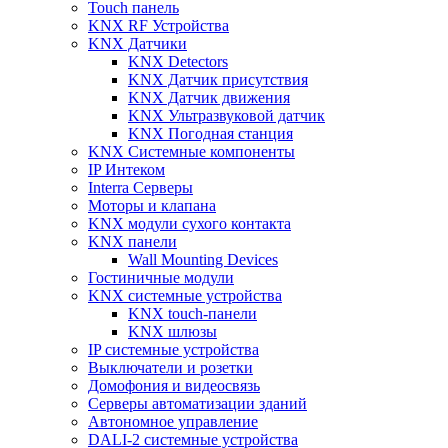
Touch панель
KNX RF Устройства
KNX Датчики
KNX Detectors
KNX Датчик присутствия
KNX Датчик движения
KNX Ультразвуковой датчик
KNX Погодная станция
KNX Системные компоненты
IP Интеком
Interra Серверы
Моторы и клапана
KNX модули сухого контакта
KNX панели
Wall Mounting Devices
Гостиничные модули
KNX системные устройства
KNX touch-панели
KNX шлюзы
IP системные устройства
Выключатели и розетки
Домофония и видеосвязь
Серверы автоматизации зданий
Автономное управление
DALI-2 системные устройства