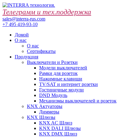
Телеграмм и тех.поддержка
sales@interra-rus.com
+7 495 419-93-10
Домой
О нас
О нас
Сертификаты
Продукция
Выключатели и Розетки
Модели выключателей
Рамки для розеток
Нажимные клавиши
TV/SAT и интернет розетки
Гостиничные модули
DND Модуль
Механизмы выключателей и розеток
KNX Актуаторы
Диммеры
KNX Шлюзы
KNX AC Шлюз
KNX DALI Шлюзы
KNX DMX Шлюз