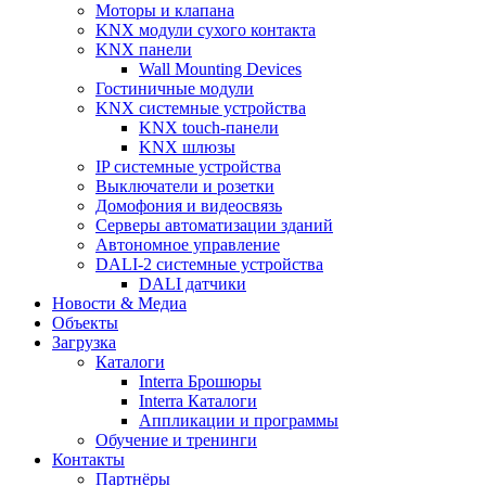
Моторы и клапана
KNX модули сухого контакта
KNX панели
Wall Mounting Devices
Гостиничные модули
KNX системные устройства
KNX touch-панели
KNX шлюзы
IP системные устройства
Выключатели и розетки
Домофония и видеосвязь
Серверы автоматизации зданий
Автономное управление
DALI-2 системные устройства
DALI датчики
Новости & Медиа
Объекты
Загрузка
Каталоги
Interra Брошюры
Interra Каталоги
Аппликации и программы
Обучение и тренинги
Контакты
Партнёры