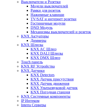
Выключатели и Розетки
Модели выключателей
Рамки для розеток
Нажимные клавиши
TV/SAT и интернет розетки
Гостиничные модули
DND Модуль
Механизмы выключателей и розеток
KNX Актуаторы
Диммеры
KNX Шлюзы
KNX AC Шлюз
KNX DALI Шлюзы
KNX DMX Шлюз
Touch панель
KNX RF Устройства
KNX Датчики
KNX Detectors
KNX Датчик присутствия
KNX Датчик движения
KNX Ультразвуковой датчик
KNX Погодная станция
KNX Системные компоненты
IP Интеком
Interra Серверы