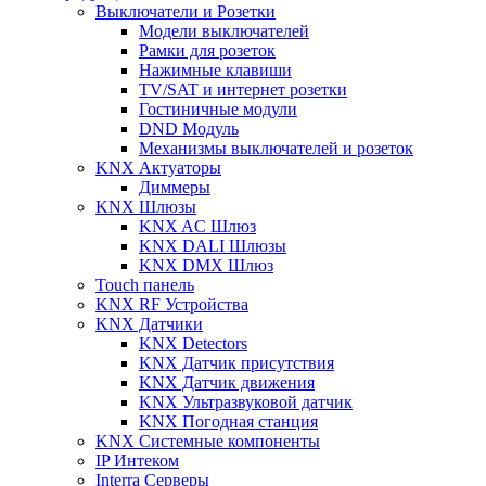
Выключатели и Розетки
Модели выключателей
Рамки для розеток
Нажимные клавиши
TV/SAT и интернет розетки
Гостиничные модули
DND Модуль
Механизмы выключателей и розеток
KNX Актуаторы
Диммеры
KNX Шлюзы
KNX AC Шлюз
KNX DALI Шлюзы
KNX DMX Шлюз
Touch панель
KNX RF Устройства
KNX Датчики
KNX Detectors
KNX Датчик присутствия
KNX Датчик движения
KNX Ультразвуковой датчик
KNX Погодная станция
KNX Системные компоненты
IP Интеком
Interra Серверы