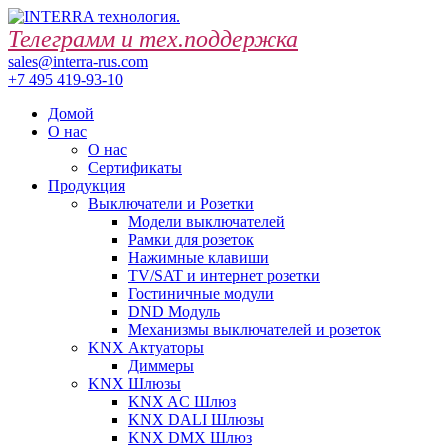
Телеграмм и тех.поддержка
sales@interra-rus.com
+7 495 419-93-10
Домой
О нас
О нас
Сертификаты
Продукция
Выключатели и Розетки
Модели выключателей
Рамки для розеток
Нажимные клавиши
TV/SAT и интернет розетки
Гостиничные модули
DND Модуль
Механизмы выключателей и розеток
KNX Актуаторы
Диммеры
KNX Шлюзы
KNX AC Шлюз
KNX DALI Шлюзы
KNX DMX Шлюз