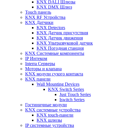
KNX DALI Шлюзы
KNX DMX Шлюз
Touch панель
KNX RF Устройства
KNX Датчики
KNX Detectors
KNX Датчик присутствия
KNX Датчик движения
KNX Ультразвуковой датчик
KNX Погодная станция
KNX Системные компоненты
IP Интеком
Interra Серверы
Моторы и клапана
KNX модули сухого контакта
KNX панели
Wall Mounting Devices
KNX Switch Series
Just Touch Series
Iswitch Series
Гостиничные модули
KNX системные устройства
KNX touch-панели
KNX шлюзы
IP системные устройства