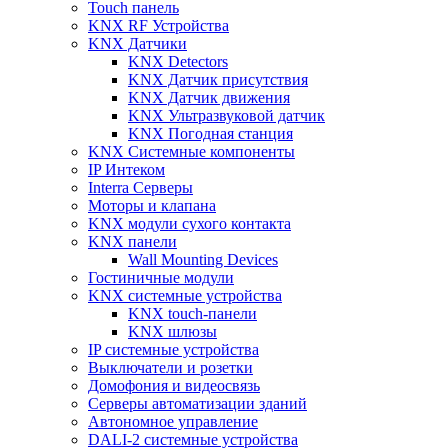
Touch панель
KNX RF Устройства
KNX Датчики
KNX Detectors
KNX Датчик присутствия
KNX Датчик движения
KNX Ультразвуковой датчик
KNX Погодная станция
KNX Системные компоненты
IP Интеком
Interra Серверы
Моторы и клапана
KNX модули сухого контакта
KNX панели
Wall Mounting Devices
Гостиничные модули
KNX системные устройства
KNX touch-панели
KNX шлюзы
IP системные устройства
Выключатели и розетки
Домофония и видеосвязь
Серверы автоматизации зданий
Автономное управление
DALI-2 системные устройства