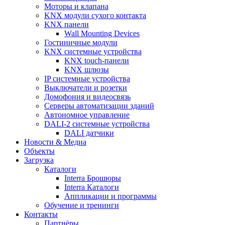
Моторы и клапана
KNX модули сухого контакта
KNX панели
Wall Mounting Devices
Гостиничные модули
KNX системные устройства
KNX touch-панели
KNX шлюзы
IP системные устройства
Выключатели и розетки
Домофония и видеосвязь
Серверы автоматизации зданий
Автономное управление
DALI-2 системные устройства
DALI датчики
Новости & Медиа
Объекты
Загрузка
Каталоги
Interra Брошюры
Interra Каталоги
Аппликации и программы
Обучение и тренинги
Контакты
Партнёры